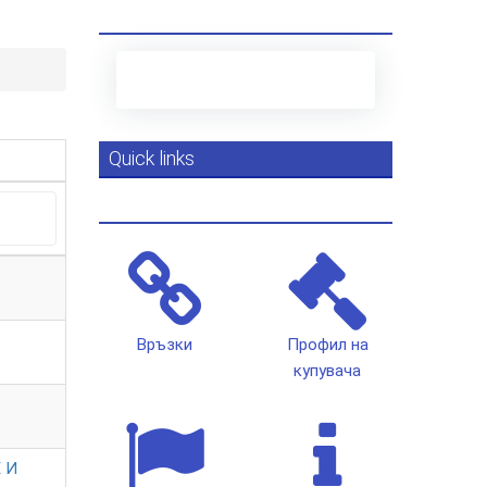
Quick links
Връзки
Профил на
купувача
 И