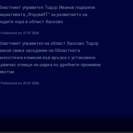
бластният управител Тодор Иванов подкрепи
нициативата „ФорумИТ“ за развитието на
ладите хора в област Хасково
Published on 27.07.2026
бластният управител на област Хасково Тодор
ванов свика заседание на Областната
пизоотична комисия във връзка с установено
ървично огнище на шарка по дребните преживни
ивотни
Published on 23.07.2026