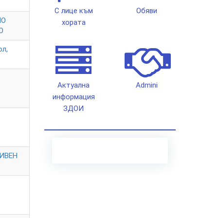
С лице към
Обяви
НО
хората
О
ол,
Актуална
Admini
информация
ЗДОИ
ИВЕН