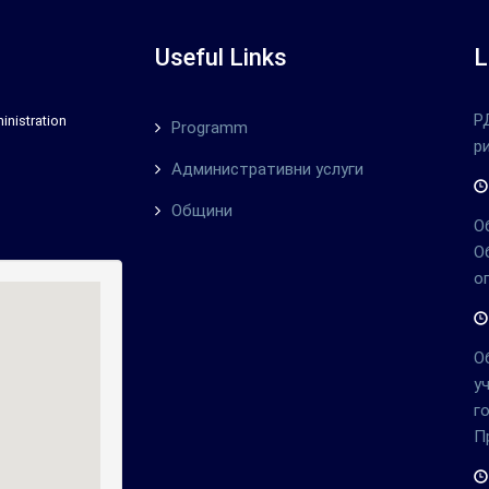
Useful Links
L
Р
inistration
Programm
р
Административни услуги
Общини
О
О
о
О
у
г
П