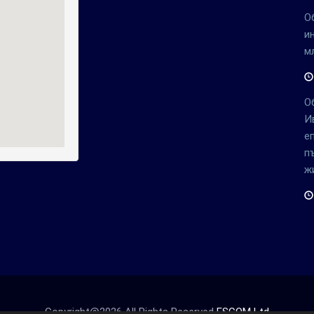
О
и
м
О
И
е
п
ж
Copyright@2026 All Rights Reserved
ESCOM Ltd