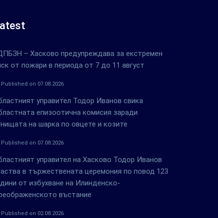
atest
ДПБЗН – Хасково предупреждава за екстремен
иск от пожари в периода от 7 до 11 август
Published on 07.08.2026
бластният управител Тодор Иванов свика
бластната епизоотична комисия заради
гнищата на шарка по овцете и козите
Published on 07.08.2026
бластният управител на Хасково Тодор Иванов
частва в тържествената церемония по повод 123
одини от избухване на Илинденско-
реображенското въстание
Published on 02.08.2026