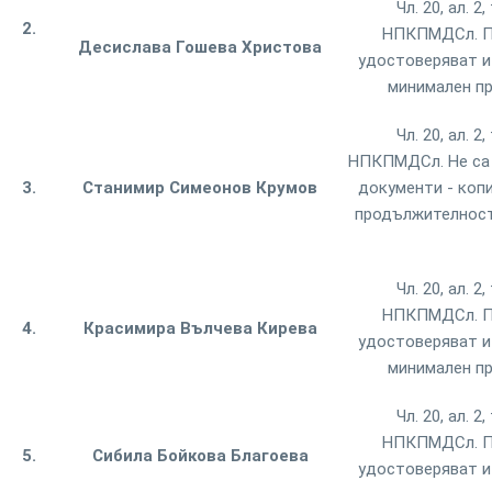
Чл. 20, ал. 
2.
НПКПМДСл. П
Десислава Гошева Христова
удостоверяват и
минимален пр
Чл. 20, ал. 
НПКПМДСл. Не са 
3.
Станимир Симеонов Крумов
документи - коп
продължителност
Чл. 20, ал. 
НПКПМДСл. П
4.
Красимира Вълчева Кирева
удостоверяват и
минимален пр
Чл. 20, ал. 
НПКПМДСл. П
5.
Сибила Бойкова Благоева
удостоверяват и