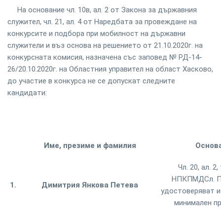
На основание чл. 10в, ал. 2 от Закона за държавния
служител, чл. 21, ал. 4 от Наредбата за провеждане на
конкурсите и подбора при мобилност на държавни
служители и въз основа на решението от 21.10.2020г. на
конкурсната комисия, назначена със заповед № РД-14-
26/20.10.2020г. на Областния управител на област Хасково,
до участие в конкурса не се допускат следните
кандидати:
Име, презиме и фамилия
Основа
Чл. 20, ал. 
НПКПМДСл. П
1.
Димитрия Янкова Петева
удостоверяват и
минимален пр