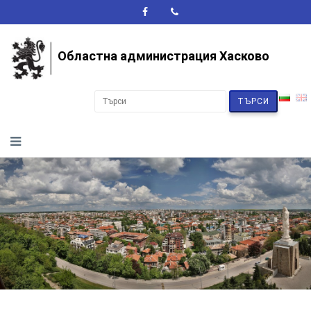
A+
A-
A
Областна администрация Хасково
ТЪРСИ