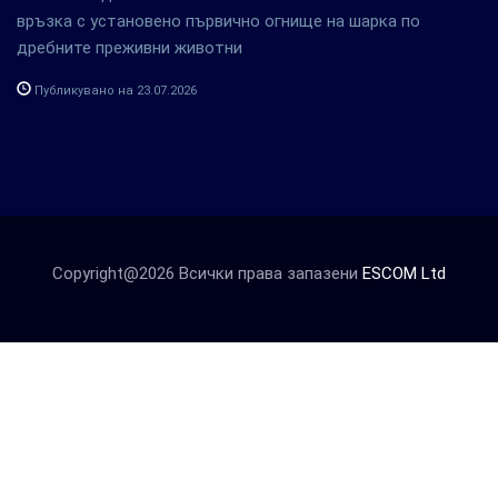
връзка с установено първично огнище на шарка по
дребните преживни животни
Публикувано на 23.07.2026
Copyright@2026 Всички права запазени
ESCOM Ltd