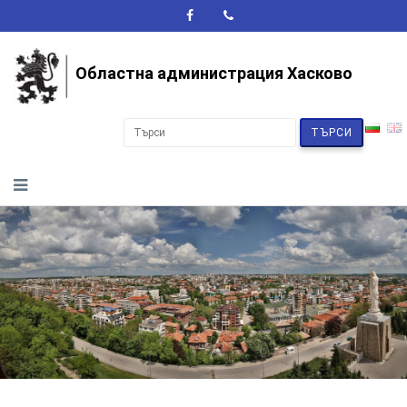
A+
A-
A
Областна администрация Хасково
ТЪРСИ