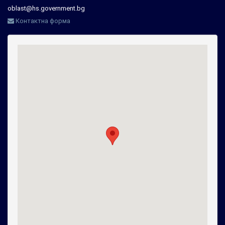
oblast@hs.government.bg
Контактна форма