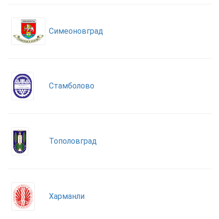
Симеоновград
Стамболово
Тополовград
Харманли