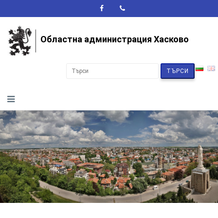
A+
A-
A
Областна администрация Хасково
ТЪРСИ