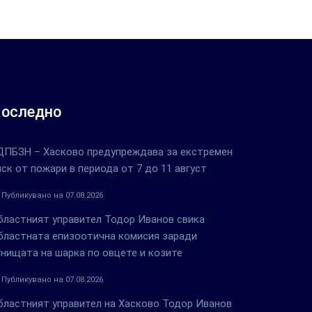
оследно
ДПБЗН – Хасково предупреждава за екстремен
иск от пожари в периода от 7 до 11 август
Публикувано на 07.08.2026
бластният управител Тодор Иванов свика
бластната епизоотична комисия заради
гнищата на шарка по овцете и козите
Публикувано на 07.08.2026
бластният управител на Хасково Тодор Иванов