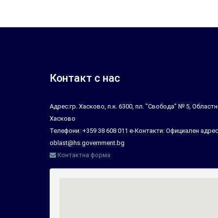
Контакт с нас
Адрес:гр. Хасково, п.к. 6300, пл. "Свобода" № 5, Облас
Хасково
Телефони: +359 38 608 011 е-Контакти: Официален адрес
oblast@hs.government.bg
Контактна форма