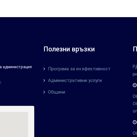
Полезни връзки
П
Р
тна администрация
Програма за ен.ефективност
р
Административни услуги
:
Общини
О
О
о
О