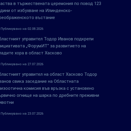
частва в тържествената церемония по повод 123
одини от избухване на Илинденско-
реображенското въстание
Публикувано на 02.08.2026
бластният управител Тодор Иванов подкрепи
нициативата „ФорумИТ“ за развитието на
ладите хора в област Хасково
Публикувано на 27.07.2026
бластният управител на област Хасково Тодор
ванов свика заседание на Областната
пизоотична комисия във връзка с установено
ървично огнище на шарка по дребните преживни
ивотни
Публикувано на 23.07.2026