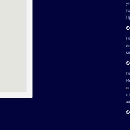
у
г
П
О
и
м
О
И
е
п
ж