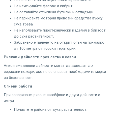
Не палете огън на нерегламентирани места.
Не изхвърляйте фасове и кибрит.
Не оставяйте стъклени бутилки и отпадъци.
Не паркирайте моторни превозни средства върху
суха трева.
Не използвайте пиротехнически изделия в близост
до суха растителност.
Забранено е паленето на открит огън на по-малко
от 100 метра от горски територии.
Рискови дейности през летния сезон
Някои ежедневни дейности могат да доведат до
сериозни пожари, ако не се спазват необходимите мерки
за безопасност.
Огневи работи
При заваряване, рязане, шлайфане и други дейности с
искри:
Почистете района от суха растителност.