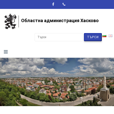
A+
A-
A
Областна администрация Хасково
ТЪРСИ