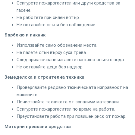
Осигурете пожарогасител или други средства за
гасене.
Не работете при силен вятър.
Не оставяйте огъня без наблюдение.
Барбекю и пикник
Използвайте само обозначени места.
Не палете огън върху суха трева.
След приключване изгасете напълно огъня с вода.
Не оставяйте деца без надзор.
Земеделска и строителна техника
Проверявайте редовно техническата изправност на
машините.
Почиствайте техниката от запалими материали.
Осигурете пожарогасител по време на работа.
Преустановете работа при повишен риск от пожар.
Моторни превозни средства