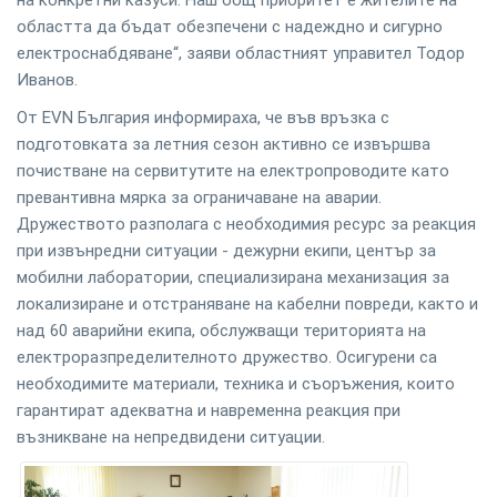
на конкретни казуси. Наш общ приоритет е жителите на
областта да бъдат обезпечени с надеждно и сигурно
електроснабдяване“, заяви областният управител Тодор
Иванов.
От EVN България информираха, че във връзка с
подготовката за летния сезон активно се извършва
почистване на сервитутите на електропроводите като
превантивна мярка за ограничаване на аварии.
Дружеството разполага с необходимия ресурс за реакция
при извънредни ситуации - дежурни екипи, център за
мобилни лаборатории, специализирана механизация за
локализиране и отстраняване на кабелни повреди, както и
над 60 аварийни екипа, обслужващи територията на
електроразпределителното дружество. Осигурени са
необходимите материали, техника и съоръжения, които
гарантират адекватна и навременна реакция при
възникване на непредвидени ситуации.