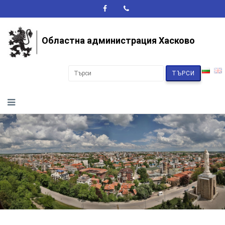
A+
A-
A
Областна администрация Хасково
ТЪРСИ