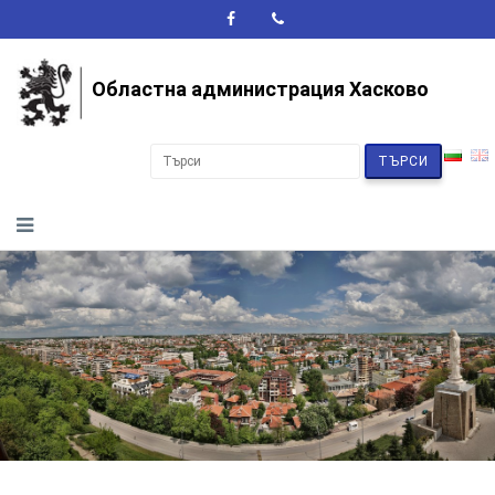
A+
A-
A
Областна администрация Хасково
ТЪРСИ