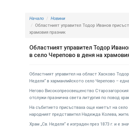
Начало
Новини
Областният управител Тодор Иванов присъств
храмовия празник
Областният управител Тодор Иванов
в село Черепово в деня на храмови
Областният управител на област Хасково Тодор
Неделя“ в харманлийското село Черепово – една 
Негово Високопреосвещенство Старозагорският
отслужи празнична света литургия по повод хра
На събитието присъстваха още кметът на село 
народният представител Надежда Колева, жител
Храм „Св. Неделя“ е изграден през 1873 г. и е з