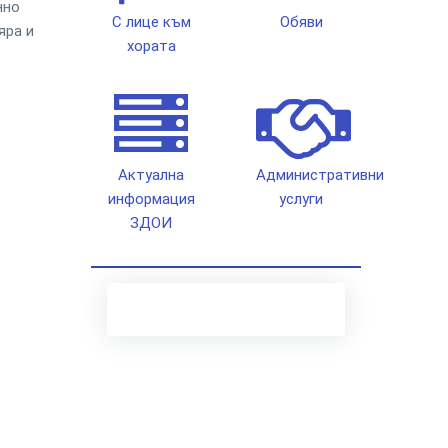
нно
С лице към
Обяви
яра и
хората
Актуална
Административни
информация
услуги
ЗДОИ