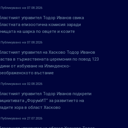
Публикувано на 07.08.2026
бластният управител Тодор Иванов свика
бластната епизоотична комисия заради
гнищата на шарка по овцете и козите
Публикувано на 07.08.2026
бластният управител на Хасково Тодор Иванов
частва в тържествената церемония по повод 123
одини от избухване на Илинденско-
реображенското въстание
Публикувано на 02.08.2026
бластният управител Тодор Иванов подкрепи
нициативата „ФорумИТ“ за развитието на
ладите хора в област Хасково
Публикувано на 27.07.2026