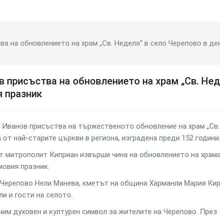
а на обновлението на храм „Св. Неделя“ в село Черепово в де
 присъства на обновлението на храм „Св. Не
я празник
 Иванов присъства на тържественото обновление на храм „Св.
от най-старите църкви в региона, изградена преди 152 години
 митрополит Киприан извърши чина на обновлението на храма
мовия празник.
Черепово Нели Манева, кметът на община Харманли Мария Кир
и и гости на селото.
начим духовен и културен символ за жителите на Черепово. През