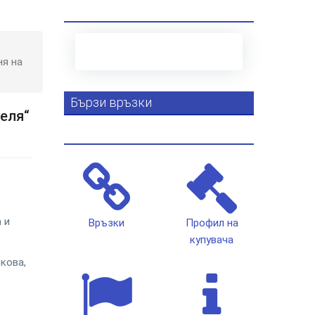
ня на
Бързи връзки
деля“
.
 и
Връзки
Профил на
купувача
кова,