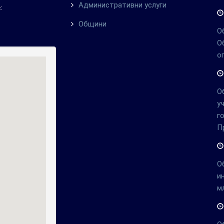
Административни услуги
:
Общини
О
О
о
О
у
г
П
О
и
м