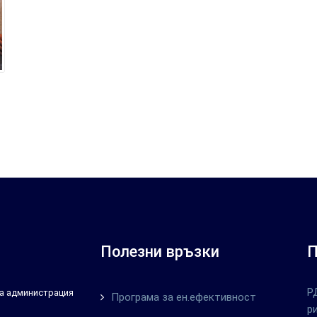
Полезни връзки
П
Р
тна администрация
Програма за ен.ефективност
р