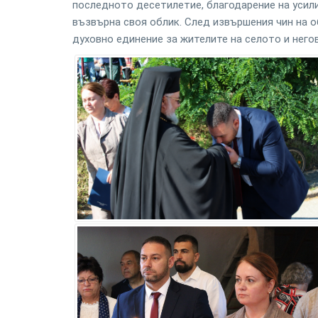
последното десетилетие, благодарение на усили
възвърна своя облик. След извършения чин на 
духовно единение за жителите на селото и него