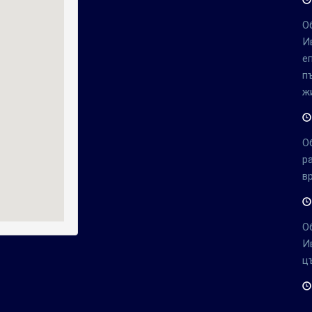
О
И
е
п
ж
О
р
в
О
И
ц