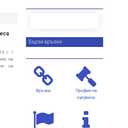
неса
Бързи връзки
3 г. /
нес на
не на
Връзки
Профил на
купувача