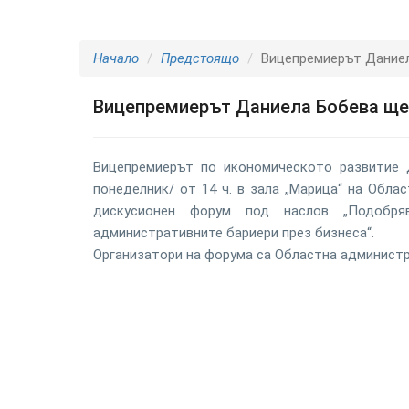
Начало
Предстоящо
Вицепремиерът Даниел
Вицепремиерът Даниела Бобева ще 
Вицепремиерът по икономическото развитие Д
понеделник/ от 14 ч. в зала „Марица“ на Обла
дискусионен форум под наслов „Подобря
административните бариери през бизнеса“.
Организатори на форума са Областна администр