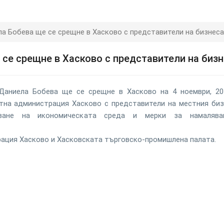
а Бобева ще се срещне в Хасково с представители на бизнеса
се срещне в Хасково с представители на биз
аниела Бобева ще се срещне в Хасково на 4 ноември, 201
стна администрация Хасково с представители на местния биз
ване на икономическата среда и мерки за намалява
ация Хасково и Хасковската търговско-промишлена палата.