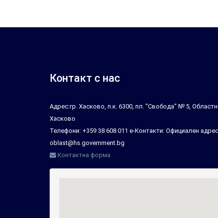
Контакт с нас
Адрес:гр. Хасково, п.к. 6300, пл. "Свобода" № 5, Облас
Хасково
Телефони: +359 38 608 011 е-Контакти: Официален адрес
oblast@hs.government.bg
Контактна форма