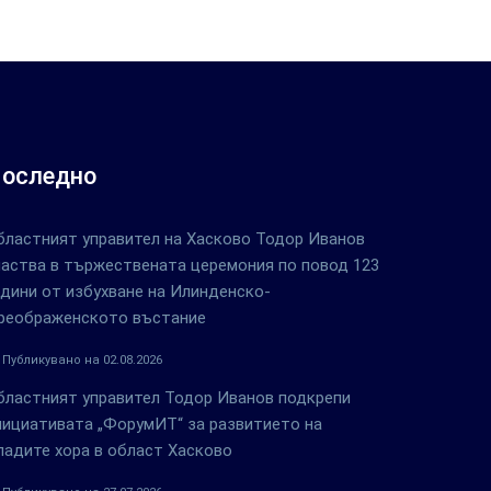
оследно
бластният управител на Хасково Тодор Иванов
частва в тържествената церемония по повод 123
одини от избухване на Илинденско-
реображенското въстание
Публикувано на 02.08.2026
бластният управител Тодор Иванов подкрепи
нициативата „ФорумИТ“ за развитието на
ладите хора в област Хасково