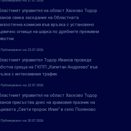
Публикувано на 27.07.2026
бластният управител на област Хасково Тодор
ванов свика заседание на Областната
пизоотична комисия във връзка с установено
ървично огнище на шарка по дребните преживни
ивотни
Публикувано на 23.07.2026
бластният управител Тодор Иванов проведе
аботна среща на ГКПП „Капитан Андреево“ във
ръзка с интензивния трафик
Публикувано на 22.07.2026
бластният управител на област Хасково Тодор
ванов присъства днес на храмовия празник на
ърквата „Свети пророк Илия“ в село Поляново.
Публикувано на 20.07.2026