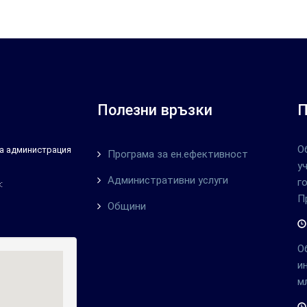
Полезни връзки
П
О
тна администрация
Програма за ен.ефективност
у
Административни услуги
г
:
П
Общини
О
и
м