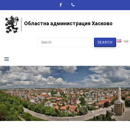
A+
A-
A
Областна администрация Хасково
SEARCH