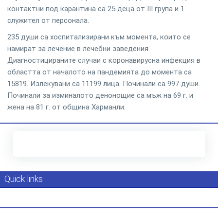
контактни под карантина са 25 деца от ІІІ група и 1
служител от персонала.
235 души са хоспитализирани към момента, които се
намират за лечение в лечебни заведения.
Диагностицираните случаи с коронавирусна инфекция в
областта от началото на пандемията до момента са
15819. Излекувани са 11199 лица. Починали са 997 души.
Починали за изминалото денонощие са мъж на 69 г. и
жена на 81 г. от община Харманли.
Quick links