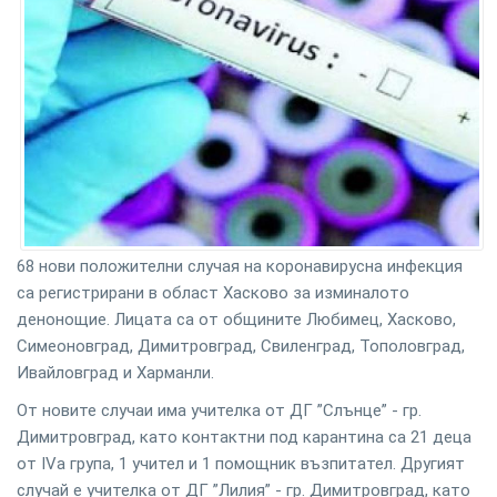
68 нови положителни случая на коронавирусна инфекция
са регистрирани в област Хасково за изминалото
денонощие. Лицата са от общините Любимец, Хасково,
Симеоновград, Димитровград, Свиленград, Тополовград,
Ивайловград и Харманли.
От новите случаи има учителка от ДГ ”Слънце” - гр.
Димитровград, като контактни под карантина са 21 деца
от ІVа група, 1 учител и 1 помощник възпитател. Другият
случай е учителка от ДГ ”Лилия” - гр. Димитровград, като