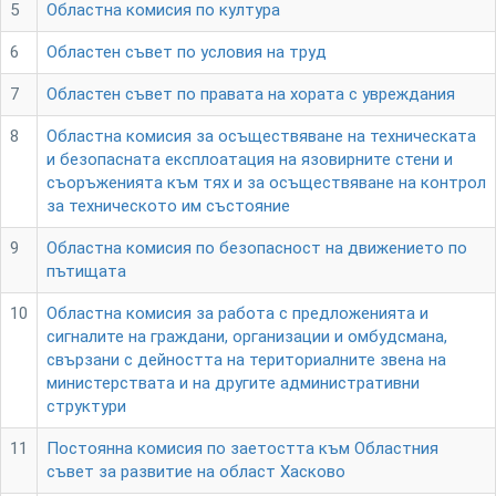
5
Областна комисия по култура
6
Областен съвет по условия на труд
7
Областен съвет по правата на хората с увреждания
8
Областна комисия за осъществяване на техническата
и безопасната експлоатация на язовирните стени и
съоръженията към тях и за осъществяване на контрол
за техническото им състояние
9
Областна комисия по безопасност на движението по
пътищата
10
Областна комисия за работа с предложенията и
сигналите на граждани, организации и омбудсмана,
свързани с дейността на териториалните звена на
министерствата и на другите административни
структури
11
Постоянна комисия по заетостта към Областния
съвет за развитие на област Хасково