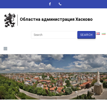
A+
A-
A
Областна администрация Хасково
SEARCH