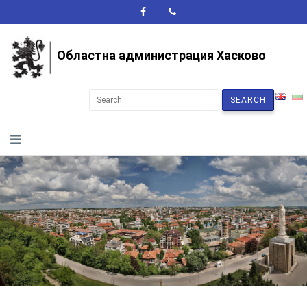
A+
A-
A
Областна администрация Хасково
SEARCH