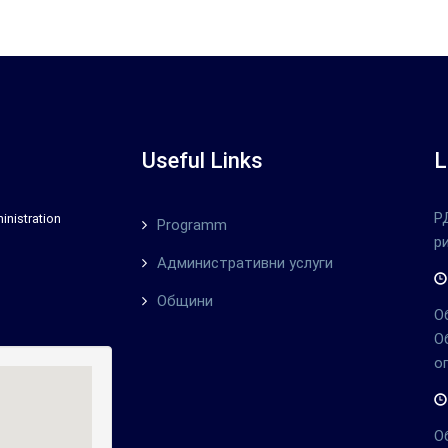
Useful Links
L
Р
inistration
Programm
р
Административни услуги
Общини
О
О
о
О