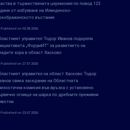
частва в тържествената церемония по повод 123
одини от избухване на Илинденско-
реображенското въстание
Published on 02.08.2026
бластният управител Тодор Иванов подкрепи
нициативата „ФорумИТ“ за развитието на
ладите хора в област Хасково
Published on 27.07.2026
бластният управител на област Хасково Тодор
ванов свика заседание на Областната
пизоотична комисия във връзка с установено
ървично огнище на шарка по дребните преживни
ивотни
Published on 23.07.2026