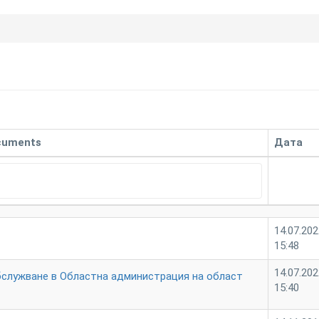
cuments
Дата
14.07.202
15:48
14.07.202
служване в Областна администрация на област
15:40