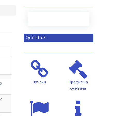
Quick links
Връзки
Профил на
2
купувача
2