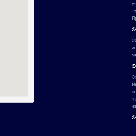
у
г
П
О
и
м
О
И
е
п
ж