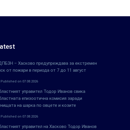
atest
ДПБЗН – Хасково предупреждава за екстремен
иск от пожари в периода от 7 до 11 август
Published on 07.08.2026
бластният управител Тодор Иванов свика
бластната епизоотична комисия заради
гнищата на шарка по овцете и козите
Published on 07.08.2026
бластният управител на Хасково Тодор Иванов