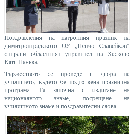
Поздравления на патронния празник на
димитровградското ОУ „Пенчо Славейков“
отправи областният управител на Хасково
Катя Панева.
Тържеството се проведе в двора на
училището, където бе подготвена празнична
програма. Тя започна с издигане на
националното знаме
,
посрещане на
училищното знаме и поздравителни слова.