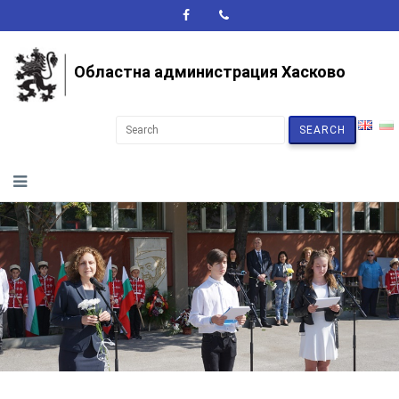
A+
A-
A
Областна администрация Хасково
SEARCH