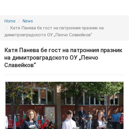
Home
News
Катя Панева бе гост на патронния празник на
димитровградското ОУ „Пенчо Славейков“
Катя Панева бе гост на патронния празник
на димитровградското ОУ „Пенчо
Славейков“