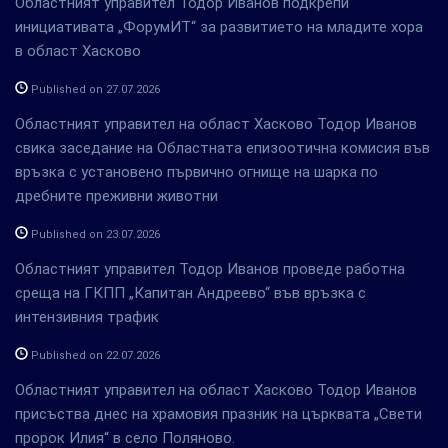
Областният управител Тодор Иванов подкрепи
инициативата „ФорумИТ“ за развитието на младите хора
в област Хасково
Published on 27.07.2026
Областният управител на област Хасково Тодор Иванов
свика заседание на Областната епизоотична комисия във
връзка с установено първично огнище на шарка по
дребните преживни животни
Published on 23.07.2026
Областният управител Тодор Иванов проведе работна
среща на ГКПП „Капитан Андреево“ във връзка с
интензивния трафик
Published on 22.07.2026
Областният управител на област Хасково Тодор Иванов
присъства днес на храмовия празник на църквата „Свети
пророк Илия“ в село Поляново.