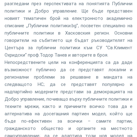
разгледани през перспективата на понятията Публични
политики и Добро управление. Ще бъде представен
новият тематичен брой на електронното академично
списание „Публични политики.bg”, посветен специално на
публичните политики в Хасковския регион. Основни
говорители на събитието ще бъдат ръководителят на
Центъра за публични политики към СУ “Св.Климент
Охридски“ проф.Тодор Танев и авторите в броя.
Непосредствените цели на конференцията са да даде
възможност публично да се представят локални и
регионални проблеми за решаване в мандата на
следващото НС; да се представят популярно и
надпартийно модерните представи за демокрацията на
Добро управление, почиващо върху публичните политики и
техните мрежи, както и причините всичко това да е
алтернатива на досегашния партиен модел, който ще
бъде по-ефективен за всички – самите партии,
гражданското общество и органите на местното
самоуправление; да се адаптира този нов модел на