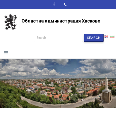
A+
A-
A
Областна администрация Хасково
SEARCH