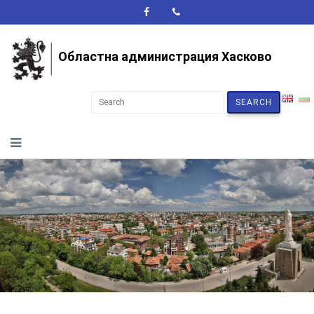
A+
A-
A
Областна администрация Хасково
SEARCH