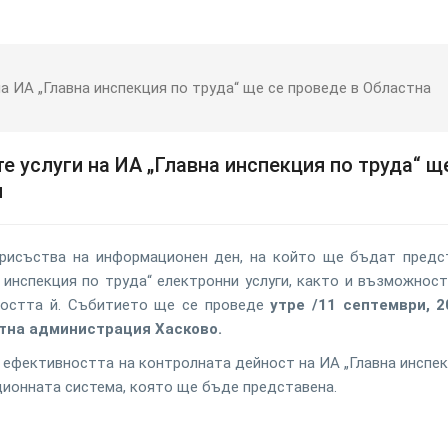
а ИА „Главна инспекция по труда“ ще се проведе в Областна
 услуги на ИА „Главна инспекция по труда“ щ
я
рисъства на информационен ден, на който ще бъдат предс
 инспекция по труда“ електронни услуги, както и възможност
ността й. Събитието ще се проведе
утре /11 септември, 20
астна администрация Хасково.
ефективността на контролната дейност на ИА „Главна инспек
ционната система, която ще бъде представена.