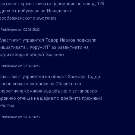
частва в тържествената церемония по повод 123
одини от избухване на Илинденско-
реображенското въстание
Published on 02.08.2026
бластният управител Тодор Иванов подкрепи
нициативата „ФорумИТ“ за развитието на
ладите хора в област Хасково
Published on 27.07.2026
бластният управител на област Хасково Тодор
ванов свика заседание на Областната
пизоотична комисия във връзка с установено
ървично огнище на шарка по дребните преживни
ивотни
Published on 23.07.2026