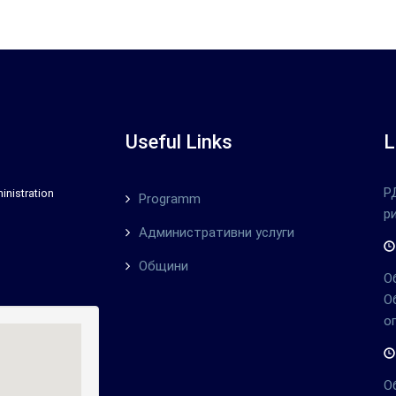
Useful Links
L
Р
inistration
Programm
р
Административни услуги
Общини
О
О
о
О