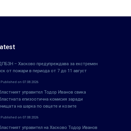
atest
ДПБЗН – Хасково предупреждава за екстремен
иск от пожари в периода от 7 до 11 август
Published on 07.08.2026
бластният управител Тодор Иванов свика
бластната епизоотична комисия заради
гнищата на шарка по овцете и козите
Published on 07.08.2026
бластният управител на Хасково Тодор Иванов