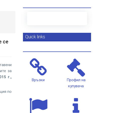
Quick links
е се
тавени
ите за
15 г.,
Връзки
Профил на
купувача
ция по