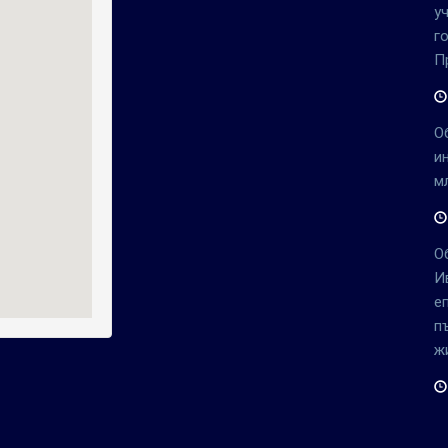
у
г
П
О
и
м
О
И
е
п
ж