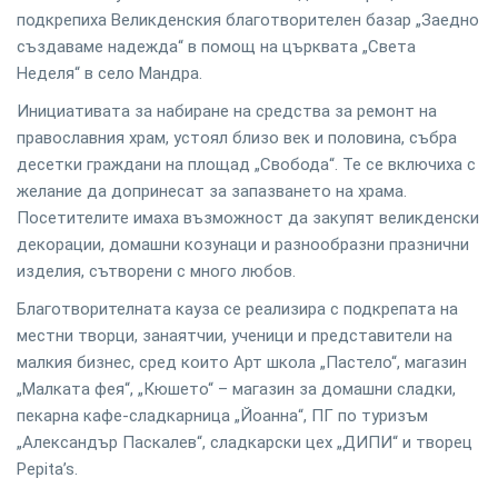
подкрепиха Великденския благотворителен базар „Заедно
създаваме надежда“ в помощ на църквата „Света
Неделя“ в село Мандра.
Инициативата за набиране на средства за ремонт на
православния храм, устоял близо век и половина, събра
десетки граждани на площад „Свобода“. Те се включиха с
желание да допринесат за запазването на храма.
Посетителите имаха възможност да закупят великденски
декорации, домашни козунаци и разнообразни празнични
изделия, сътворени с много любов.
Благотворителната кауза се реализира с подкрепата на
местни творци, занаятчии, ученици и представители на
малкия бизнес, сред които Арт школа „Пастело“, магазин
„Малката фея“, „Кюшето“ – магазин за домашни сладки,
пекарна кафе-сладкарница „Йоанна“, ПГ по туризъм
„Александър Паскалев“, сладкарски цех „ДИПИ“ и творец
Pepita’s.