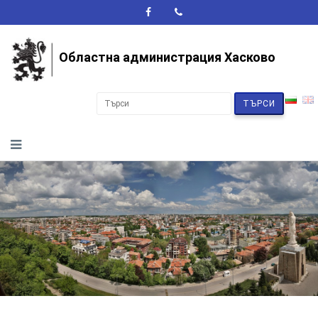
A+
A-
A
Областна администрация Хасково
ТЪРСИ