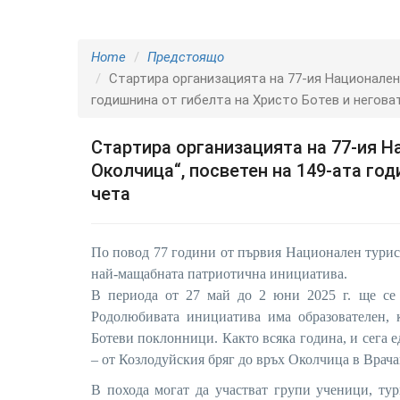
Home
Предстоящо
Стартира организацията на 77-ия Национален
годишнина от гибелта на Христо Ботев и негова
Стартира организацията на 77-ия Н
Околчица“, посветен на 149-ата год
чета
По повод 77 години от първия Национален турис
най-мащабната патриотична инициатива.
В периода от 27 май до 2 юни 2025 г. ще се 
Родолюбивата инициатива има образователен, к
Ботеви поклонници. Както всяка година, и сега 
– от Козлодуйския бряг до връх Околчица в Врача
В похода могат да участват групи ученици, тур