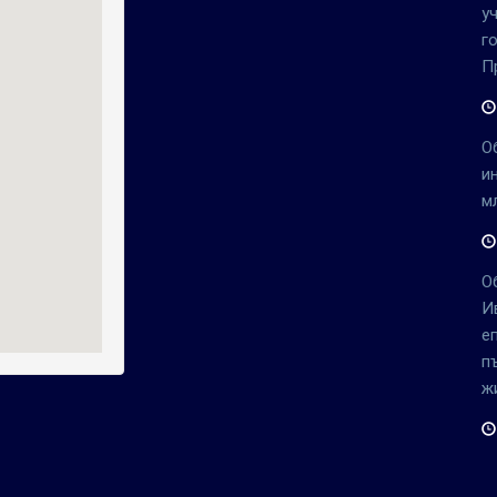
у
г
П
О
и
м
О
И
е
п
ж