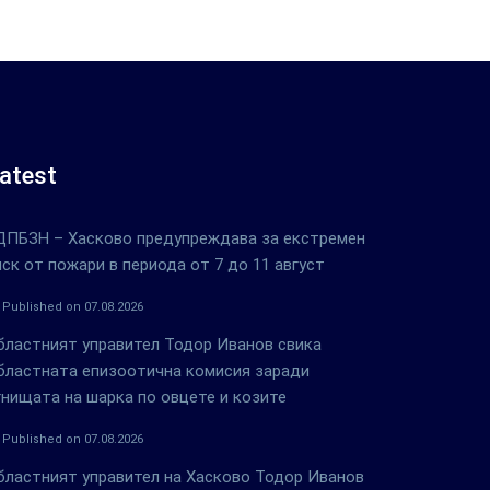
atest
ДПБЗН – Хасково предупреждава за екстремен
иск от пожари в периода от 7 до 11 август
Published on 07.08.2026
бластният управител Тодор Иванов свика
бластната епизоотична комисия заради
гнищата на шарка по овцете и козите
Published on 07.08.2026
бластният управител на Хасково Тодор Иванов