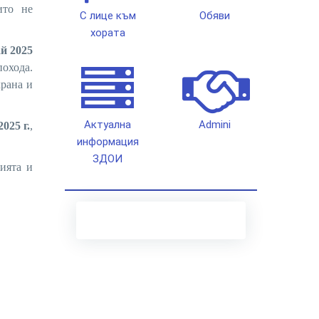
ито не
С лице към
Обяви
хората
й 2025
охода.
храна и
Актуална
Admini
025 г.
,
информация
ЗДОИ
ията и