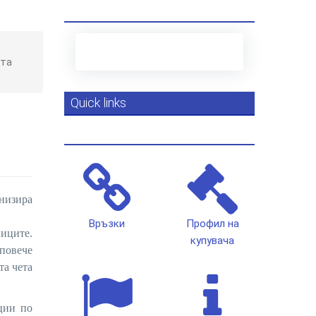
ата
Quick links
анизира
Връзки
Профил на
иците.
купувача
повече
та чета
кции по