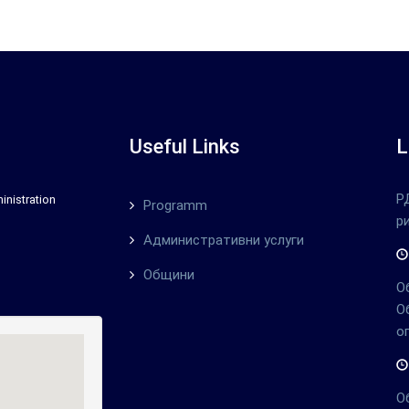
Useful Links
L
Р
inistration
Programm
р
Административни услуги
Общини
О
О
о
О