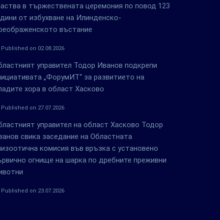
частва в тържествената церемония по повод 123
одини от избухване на Илинденско-
реображенското въстание
Published on 02.08.2026
бластният управител Тодор Иванов подкрепи
нициативата „ФорумИТ“ за развитието на
ладите хора в област Хасково
Published on 27.07.2026
бластният управител на област Хасково Тодор
ванов свика заседание на Областната
пизоотична комисия във връзка с установено
ървично огнище на шарка по дребните преживни
ивотни
Published on 23.07.2026