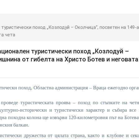
 туристически поход „Козлодуй – Околчица“, посветен на 149-
та чета
ационален туристически поход „Козлодуй –
ишнина от гибелта на Христо Ботев и неговата
тически поход, Областна администрация – Враца ежегодно орг
проведе туристическата проява – поход по стъпките на четн
ултурно-исторически и туристически характер и събира все 
една походна колона ще извърви 120-километровия път на Ботева
нския балкан.
истически дружества от цялата страна, както и клубове и се