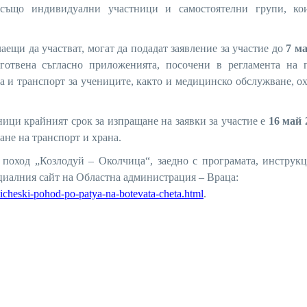
също индивидуални участници и самостоятелни групи, ко
ещи да участват, могат да подадат заявление за участие до
7 ма
отвена съгласно приложенията, посочени в регламента на п
 и транспорт за учениците, както и медицинско обслужване, о
ици крайният срок за изпращане на заявки за участие е
16 май 2
ване на транспорт и храна.
 поход „Козлодуй – Околчица“, заедно с програмата, инструкц
циалния сайт на Областна администрация – Враца:
sticheski-pohod-po-patya-na-botevata-cheta.html
.