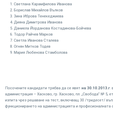
Светлана Карамфилова Иванова
Борислав Михайлов Вълков
Зина Иброва Тенекеджиева
Дияна Димитрова Иванова
Даниела Йорданова Костадинова-Бойчева
Тодор Райчев Марков
Светла Иванова Сталева
Огнян Митков Тодев
Мария Любенова Стамболова
Посочените кандидати трябва да се явят
на 30.10.2013.г
.
администрация – Хасково, гр. Хасково, пл. „Свобода” № 5, е
изпита чрез решаване на тест, включващ 30 /тридесет/ въ
функционирането на администрацията и професионалната 