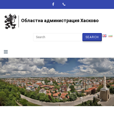
A+
A-
A
Областна администрация Хасково
SEARCH